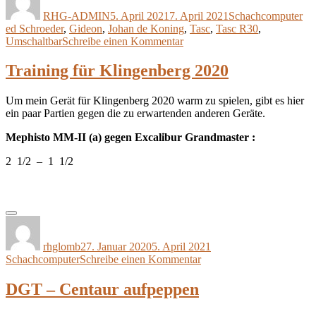
am
RHG-ADMIN
5. April 2021
7. April 2021
Schachcomputer
ed Schroeder
,
Gideon
,
Johan de Koning
,
Tasc
,
Tasc R30
,
zu
Umschaltbar
Schreibe einen Kommentar
Tasc
R30
Training für Klingenberg 2020
–
Umschaltbare
Um mein Gerät für Klingenberg 2020 warm zu spielen, gibt es hier
Programmversionen
ein paar Partien gegen die zu erwartenden anderen Geräte.
Mephisto MM-II (a) gegen Excalibur Grandmaster :
2 1/2 – 1 1/2
Autor
Veröffentlicht
Kategorien
am
rhglomb
27. Januar 2020
5. April 2021
zu
Schachcomputer
Schreibe einen Kommentar
Training
für
DGT – Centaur aufpeppen
Klingenberg
2020