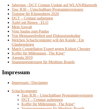
King“
Jahrestag : DGT Centaur Update auf WLAN/Bluetooth
Tasc R30 – Umschaltbare Programmversionen
Training für Klingenberg 2020
DGT – Centaur aufpeppen
Äpfel mit Birnen : ELO
Mein Anwalt
Vom Saulus zum Paulus
Von Meinungsfreiheit und Diskussionskultur
Welchen Schachcomputer will der Kunde : Ein
Glaubenskrieg
Match Constellation Expert gegen Kishon Chesster
Koffer für Millennium „The King“
Agenda 2019
Spannungsmessung für Mephisto Boards
Impressum
Impressum / Disclaimer
Schachcomputer
Tasc R30 – Umschaltbare Programmversionen
DGT – Centaur aufpeppen
Koffer für Millennium „The King“
Spannungsmessung für Mephisto Boards