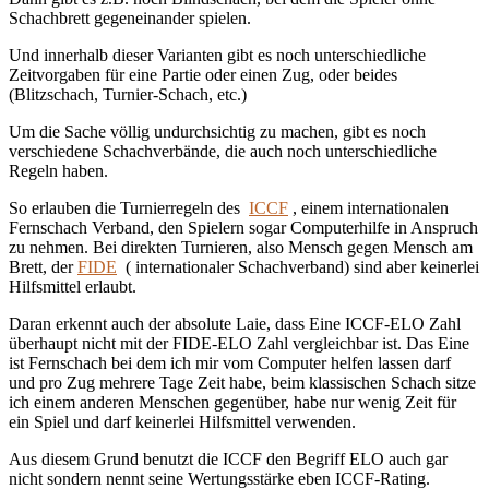
Schachbrett gegeneinander spielen.
Und innerhalb dieser Varianten gibt es noch unterschiedliche
Zeitvorgaben für eine Partie oder einen Zug, oder beides
(Blitzschach, Turnier-Schach, etc.)
Um die Sache völlig undurchsichtig zu machen, gibt es noch
verschiedene Schachverbände, die auch noch unterschiedliche
Regeln haben.
So erlauben die Turnierregeln des
ICCF
, einem internationalen
Fernschach Verband, den Spielern sogar Computerhilfe in Anspruch
zu nehmen. Bei direkten Turnieren, also Mensch gegen Mensch am
Brett, der
FIDE
( internationaler Schachverband) sind aber keinerlei
Hilfsmittel erlaubt.
Daran erkennt auch der absolute Laie, dass Eine ICCF-ELO Zahl
überhaupt nicht mit der FIDE-ELO Zahl vergleichbar ist. Das Eine
ist Fernschach bei dem ich mir vom Computer helfen lassen darf
und pro Zug mehrere Tage Zeit habe, beim klassischen Schach sitze
ich einem anderen Menschen gegenüber, habe nur wenig Zeit für
ein Spiel und darf keinerlei Hilfsmittel verwenden.
Aus diesem Grund benutzt die ICCF den Begriff ELO auch gar
nicht sondern nennt seine Wertungsstärke eben ICCF-Rating.