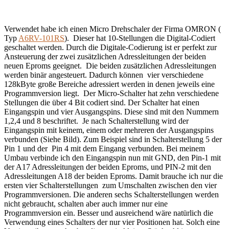
Verwendet habe ich einen Micro Drehschaler der Firma OMRON (
Typ
A6RV-101RS
). Dieser hat 10-Stellungen die Digital-Codiert
geschaltet werden. Durch die Digitale-Codierung ist er perfekt zur
Ansteuerung der zwei zusätzlichen Adressleitungen der beiden
neuen Eproms geeignet. Die beiden zusätzlichen Adressleitungen
werden binär angesteuert. Dadurch können vier verschiedene
128kByte große Bereiche adressiert werden in denen jeweils eine
Programmversion liegt. Der Micro-Schalter hat zehn verschiedene
Stellungen die über 4 Bit codiert sind. Der Schalter hat einen
Eingangspin und vier Ausgangspins.
Diese sind mit den Nummern
1,2,4 und 8 beschriftet. Je nach Schalterstellung wird der
Eingangspin mit keinem, einem oder mehreren der Ausgangspins
verbunden (Siehe Bild). Zum Beispiel sind in Schalterstellung 5 der
Pin 1 und der Pin 4 mit dem Eingang verbunden. Bei meinem
Umbau verbinde ich den Eingangspin nun mit GND, den Pin-1 mit
der A17 Adressleitungen der beiden Eproms, und PIN-2 mit den
Adressleitungen A18 der beiden Eproms. Damit brauche ich nur die
ersten vier Schalterstellungen zum Umschalten zwischen den vier
Programmversionen. Die anderen sechs Schalterstellungen werden
nicht gebraucht, schalten aber auch immer nur eine
Programmversion ein. Besser und ausreichend wäre natürlich die
Verwendung eines Schalters der nur vier Positionen hat. Solch eine