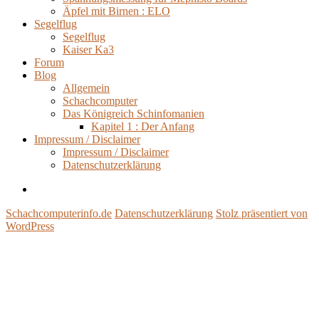
Äpfel mit Birnen : ELO
Segelflug
Segelflug
Kaiser Ka3
Forum
Blog
Allgemein
Schachcomputer
Das Königreich Schinfomanien
Kapitel 1 : Der Anfang
Impressum / Disclaimer
Impressum / Disclaimer
Datenschutzerklärung
Impressum
/
Schachcomputerinfo.de
Datenschutzerklärung
Stolz präsentiert von
Disclaimer
WordPress