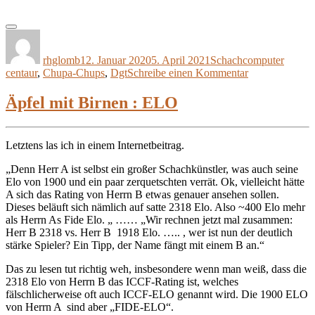
Autor
Veröffentlicht
Kategorien
Schlag
am
rhglomb
12. Januar 2020
5. April 2021
Schachcomputer
zu
centaur
,
Chupa-Chups
,
Dgt
Schreibe einen Kommentar
DGT
–
Äpfel mit Birnen : ELO
Centaur
aufpeppen
Letztens las ich in einem Internetbeitrag.
„Denn Herr A ist selbst ein großer Schachkünstler, was auch seine
Elo von 1900 und ein paar zerquetschten verrät. Ok, vielleicht hätte
A sich das Rating von Herrn B etwas genauer ansehen sollen.
Dieses beläuft sich nämlich auf satte 2318 Elo. Also ~400 Elo mehr
als Herrn As Fide Elo. „ …… „Wir rechnen jetzt mal zusammen:
Herr B 2318 vs. Herr B 1918 Elo. ….. , wer ist nun der deutlich
stärke Spieler? Ein Tipp, der Name fängt mit einem B an.“
Das zu lesen tut richtig weh, insbesondere wenn man weiß, dass die
2318 Elo von Herrn B das ICCF-Rating ist, welches
fälschlicherweise oft auch ICCF-ELO genannt wird. Die 1900 ELO
von Herrn A sind aber „FIDE-ELO“.