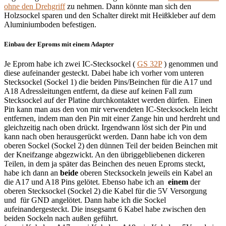
ohne den Drehgriff
zu nehmen. Dann könnte man sich den
Holzsockel sparen und den Schalter direkt mit Heißkleber auf dem
Aluminiumboden befestigen.
Einbau der Eproms mit einem Adapter
Je Eprom habe ich zwei IC-Stecksockel (
GS 32P
) genommen und
diese aufeinander gesteckt. Dabei habe ich vorher vom unteren
Stecksockel (Sockel 1) die beiden Pins/Beinchen für die A17 und
A18 Adressleitungen entfernt, da diese auf keinen Fall zum
Stecksockel auf der Platine durchkontaktet werden dürfen. Einen
Pin kann man aus den von mir verwendeten IC-Stecksockeln leicht
entfernen, indem man den Pin mit einer Zange hin und herdreht und
gleichzeitig nach oben drückt. Irgendwann löst sich der Pin und
kann nach oben herausgerückt werden. Dann habe ich von dem
oberen Sockel (Sockel 2) den dünnen Teil der beiden Beinchen mit
der Kneifzange abgezwickt. An den übriggebliebenen dickeren
Teilen, in dem ja später das Beinchen des neuen Eproms steckt,
habe ich dann an
beide
oberen Stecksockeln jeweils ein Kabel an
die A17 und A18 Pins gelötet. Ebenso habe ich an
einem
der
oberen Stecksockel (Sockel 2) die Kabel für die 5V Versorgung
und für GND angelötet. Dann habe ich die Sockel
aufeinandergesteckt. Die insegsamt 6 Kabel habe zwischen den
beiden Sockeln nach außen geführt.