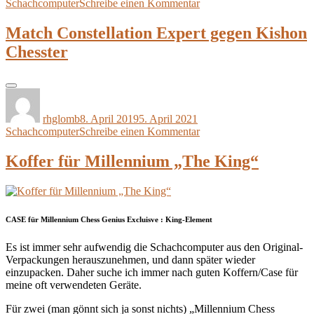
zu
Schachcomputer
Schreibe einen Kommentar
Welchen
Schachcomputer
Match Constellation Expert gegen Kishon
will
Chesster
der
Kunde
:
Ein
Autor
Veröffentlicht
Kategorien
Glaubenskrieg
am
rhglomb
8. April 2019
5. April 2021
zu
Schachcomputer
Schreibe einen Kommentar
Match
Constellation
Koffer für Millennium „The King“
Expert
gegen
Kishon
Chesster
CASE für Millennium Chess Genius Excluisve : King-Element
Es ist immer sehr aufwendig die Schachcomputer aus den Original-
Verpackungen herauszunehmen, und dann später wieder
einzupacken. Daher suche ich immer nach guten Koffern/Case für
meine oft verwendeten Geräte.
Für zwei (man gönnt sich ja sonst nichts) „Millennium Chess