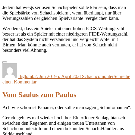
Jedem halbwegs seriösen Schachspieler sollte klar sein, dass man
die Spielstärke von Schachspielern , wenn überhaupt, nur über
Wertungszahlen der gleichen Spielvariante vergleichen kann.
Wer denkt, dass ein Spieler mit einer hohen ICCS-Wertungszahl
besser ist als ein Spieler mit einer niedrigeren FIDE-Wertungszahl,
der hat das System nicht verstanden und vergleicht Äpfel mit
Birnen. Man könnte auch vermuten, er hat von Schach nicht
besonders viel Ahnung.
Autor
Veröffentlicht
Kategorien
am
rhglomb
2. Juli 2019
5. April 2021
Schachcomputer
Schreibe
zu
einen Kommentar
Äpfel
mit
Vom Saulus zum Paulus
Birnen
:
Ach wie schön ist Panama, oder sollte man sagen „Schinfomanien“.
ELO
Gerade geht es mal wieder hoch her. Ein offener Schlagabtausch
zwischen den Regenten und einigen treuen Untertanen von
Schachcomputer.info und einem bekannten Schach-Händler aus
Süddeutschland.