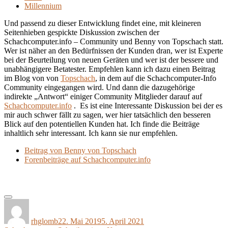
Millennium
Und passend zu dieser Entwicklung findet eine, mit kleineren
Seitenhieben gespickte Diskussion zwischen der
Schachcomputer.info – Community und Benny von Topschach statt.
Wer ist näher an den Bedürfnissen der Kunden dran, wer ist Experte
bei der Beurteilung von neuen Geräten und wer ist der bessere und
unabhängigere Betatester. Empfehlen kann ich dazu einen Beitrag
im Blog von von
Topschach
, in dem auf die Schachcomputer-Info
Community eingegangen wird. Und dann die dazugehörige
indirekte „Antwort“ einiger Community Mitglieder darauf auf
Schachcomputer.info
. Es ist eine Interessante Diskussion bei der es
mir auch schwer fällt zu sagen, wer hier tatsächlich den besseren
Blick auf den potentiellen Kunden hat. Ich finde die Beiträge
inhaltlich sehr interessant. Ich kann sie nur empfehlen.
Beitrag von Benny von Topschach
Forenbeiträge auf Schachcomputer.info
Autor
Veröffentlicht
Kategorien
am
rhglomb
22. Mai 2019
5. April 2021