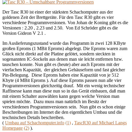
auf
WLAN/Blu
Der Tasc R30 ist einer der stärksten Schachomputer aus der
goldenen Zeit der Brettgeräte. Für den Tasc R30 gibt es vier
verschiedene Programmversionen. Von Johan de Koning gibt es die
Versionen : 2.20 , 2.23 und 2.50. Von Ed Schröder gibt es die
Version Gideon V 2.1 .
Im Auslieferungszustand wurde das Programm in zwei 128 KByte
großen Eproms (1 MBit Eproms) abgelegt. Die Eproms waren zum
Glück nicht direkt auf die Platine gelötet, sondern steckten in
sogenannten IC-Sockeln aus denen man sie leicht entfernen bzw.
tauschen konnte. Nun gibt es (heute) aber auch Eproms mit der
vierfachen Kapazität, der gleichen Gehäuseform und fast gleicher
Pin-Belegung. Diese Eproms haben eine Kapazität von je 512
Kbyte (4 MBit Eproms ). Auf diese Eproms passen nun alle vier
Programmversionen gleichzeitig drauf. Mit ein wenig technischer
Raffinesse kann man diese nun so in das Gerät einbauen, daß man
mit einem Schalter auswählen kann gegen welche Version man
spielen möchte. Dazu muss man natürlich im Besitz der
verschiedenen Programmversionen sein. Nun gibt es schon einige
Beschreibungen im Internet die den eigentlichen Umbau und die
teschnischen Details beschreiben.
(
Umbau auf Schachomputer.info
(1)
,
TascR30 auf Michael Langs
Homepage
(2)
).