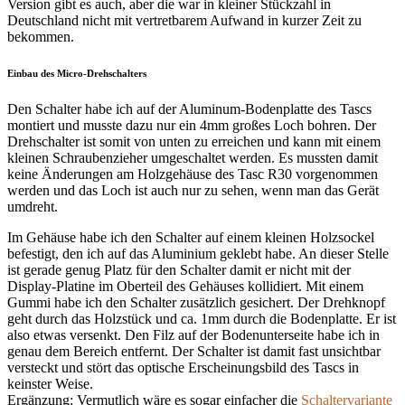
Version gibt es auch, aber die war in kleiner Stückzahl in
Deutschland nicht mit vertretbarem Aufwand in kurzer Zeit zu
bekommen.
Einbau des Micro-Drehschalters
Den Schalter habe ich auf der Aluminum-Bodenplatte des Tascs
montiert und musste dazu nur ein 4mm großes Loch bohren. Der
Drehschalter ist somit von unten zu erreichen und kann mit einem
kleinen Schraubenzieher umgeschaltet werden. Es mussten damit
keine Änderungen am Holzgehäuse des Tasc R30 vorgenommen
werden und das Loch ist auch nur zu sehen, wenn man das Gerät
umdreht.
Im Gehäuse habe ich den Schalter auf einem kleinen Holzsockel
befestigt, den ich auf das Aluminium geklebt habe. An dieser Stelle
ist gerade genug Platz für den Schalter damit er nicht mit der
Display-Platine im Oberteil des Gehäuses kollidiert. Mit einem
Gummi habe ich den Schalter zusätzlich gesichert. Der Drehknopf
geht durch das Holzstück und ca. 1mm durch die Bodenplatte. Er ist
also etwas versenkt.
Den Filz auf der Bodenunterseite habe ich in
genau dem Bereich entfernt. Der Schalter ist damit fast unsichtbar
versteckt und stört das optische Erscheinungsbild des Tascs in
keinster Weise.
Ergänzung: Vermutlich wäre es sogar einfacher die
Schaltervariante