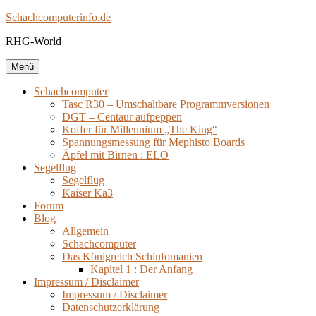
Zum
Schachcomputerinfo.de
Inhalt
RHG-World
springen
Menü
Schachcomputer
Tasc R30 – Umschaltbare Programmversionen
DGT – Centaur aufpeppen
Koffer für Millennium „The King“
Spannungsmessung für Mephisto Boards
Äpfel mit Birnen : ELO
Segelflug
Segelflug
Kaiser Ka3
Forum
Blog
Allgemein
Schachcomputer
Das Königreich Schinfomanien
Kapitel 1 : Der Anfang
Impressum / Disclaimer
Impressum / Disclaimer
Datenschutzerklärung