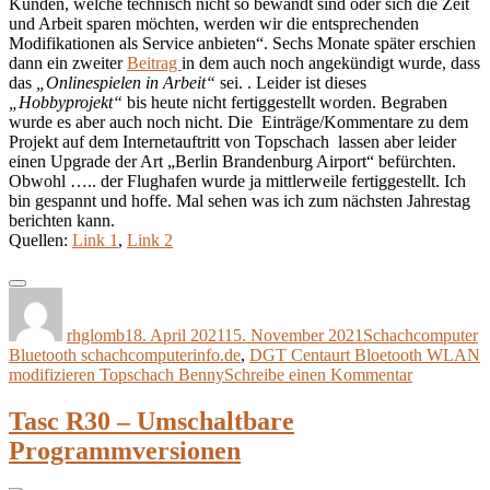
Kunden, welche technisch nicht so bewandt sind oder sich die Zeit
und Arbeit sparen möchten, werden wir die entsprechenden
Modifikationen als Service anbieten“. Sechs Monate später erschien
dann ein zweiter
Beitrag
in dem auch noch angekündigt wurde, dass
das
„Onlinespielen in Arbeit“
sei. . Leider ist dieses
„Hobbyprojekt“
bis heute nicht fertiggestellt worden. Begraben
wurde es aber auch noch nicht. Die Einträge/Kommentare zu dem
Projekt auf dem Internetauftritt von Topschach lassen aber leider
einen Upgrade der Art „Berlin Brandenburg Airport“ befürchten.
Obwohl ….. der Flughafen wurde ja mittlerweile fertiggestellt. Ich
bin gespannt und hoffe. Mal sehen was ich zum nächsten Jahrestag
berichten kann.
Quellen:
Link 1
,
Link 2
Autor
Veröffentlicht
Kategorien
S
am
rhglomb
18. April 2021
15. November 2021
Schachcomputer
Bluetooth schachcomputerinfo.de
,
DGT Centaurt Bloetooth WLAN
zu
modifizieren Topschach Benny
Schreibe einen Kommentar
Jahrestag
:
Tasc R30 – Umschaltbare
DGT
Programmversionen
Centaur
Update