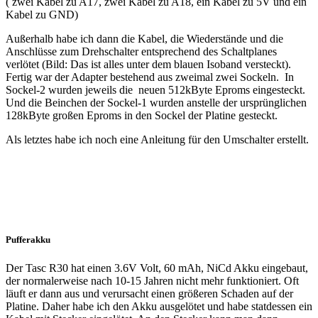
( zwei Kabel zu A17, zwei Kabel zu A18, ein Kabel zu 5V und ein
Kabel zu GND)
Außerhalb habe ich dann die Kabel, die Wiederstände und die
Anschlüsse zum Drehschalter entsprechend des Schaltplanes
verlötet (Bild: Das ist alles unter dem blauen Isoband versteckt).
Fertig war der Adapter bestehend aus zweimal zwei Sockeln. In
Sockel-2 wurden jeweils die neuen 512kByte Eproms eingesteckt.
Und die Beinchen der Sockel-1 wurden anstelle der ursprünglichen
128kByte großen Eproms in den Sockel der Platine gesteckt.
Als letztes habe ich noch eine Anleitung für den Umschalter erstellt.
Pufferakku
Der Tasc R30 hat einen 3.6V Volt, 60 mAh, NiCd Akku eingebaut,
der normalerweise nach 10-15 Jahren nicht mehr funktioniert. Oft
läuft er dann aus und verursacht einen größeren Schaden auf der
Platine. Daher habe ich den Akku ausgelötet und habe statdessen ein