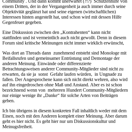
Community . Und dann kommt unerwartet (?!?) Schützenhilfe von
einem Dritten, der in der Vergangenheit ja auch immer durch seine
Objektivität geglänzt hat und seine eigenen (wirtschaftlichen)
Interessen hinten angestellt hat, und schon wird mit dessen Hilfe
Gegenfeuer gegeben.
Eine Diskussion zwischen den „Kontrahenten“ kann nicht
stattfinden und ist vermeintlich auch nicht gewollt. Denn in diesem
Forum sind kritische Meinungen nicht immer wirklich erwünscht,
Was dort an Threads dann zunehmend entsteht sind Monologe mit
Beifallsrufen und gemeinsamer Entrüstung und Demontage der
anderen Meinung. Einwände oder differenzierte
Betrachtungsweisen anderer Community-Mitglieder sind nicht zu
erwarten, da sie ja sonst Gefahr laufen würden, in Ungnade zu
fallen. Der Angesprochene kann sich nicht direkt wehren, also wird
auf ihn eingedroschen ohne Maß und Anstand. Aber es ist schon
bezeichnend wenn von mehreren Hundert Community-Mitgliedern
nur einige wenige ihr „Danke“ für solche Arten von Beiträgen
geben.
Ich bin übrigens in diesem konkreten Fall inhaltlich weder mit dem
Einen, noch mit den Anderen komplett einer Meinung. Aber darum
geht es hier nicht. Es geht hier nur um Diskussionskultur und
Meinugsfreiheit.