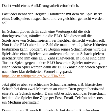
Da ist wohl etwas Aufklärungsarbeit erforderlich.
Fast jeder kennt den Begriff „Handicap“ mit dem die Spielstärke
eines Golfspielers ausgedrückt und vergleichbar gemacht werden
soll.
Im Schach gibt es dafür auch eine Wertungszahl die sich
durchgesetzt hat, nämlich die die ELO. Mit dieser soll die
Spielstärke von Schachspielern vergleichbar gemacht werden soll.
Nun ist die ELO aber keine Zahl die man durch objektive Kriterien
bestimmen kann. Sondern zu Beginn seines Schachlebens wird die
Spielstärke eines Spielers von anderen erfahrenen Schachspielern
geschätzt und ihm eine ELO Zahl zugewiesen. In Folge sind dann
Turnier-Spiele gegen andere ELO bewertete Spieler notwendig.
Nach jedem Spiel werden dann die ELO Zahlen der beiden Spieler
nach einer klar definierten Formel angepasst.
https://de.m.wikipedia.org/wiki/Elo-Zahl
Jetzt gibt es aber verschiedene Schachvarianten. z.B. klassisches
Schach bei dem zwei Menschen an einem Brett gegenübersitzend
eine Partie Schach spielen. Dann gibt es z.B. noch das Fernschach,
bei dem die Spieler ihre Züge per Post, Email, Telefon oder sonst
ein Medium übermitteln.
Dann gibt es z.B. noch Blindschach, bei dem die Spieler ohne