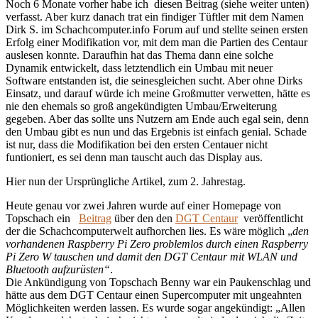
Noch 6 Monate vorher habe ich diesen Beitrag (siehe weiter unten)
verfasst. Aber kurz danach trat ein findiger Tüftler mit dem Namen
Dirk S. im Schachcomputer.info Forum auf und stellte seinen ersten
Erfolg einer Modifikation vor, mit dem man die Partien des Centaur
auslesen konnte. Daraufhin hat das Thema dann eine solche
Dynamik entwickelt, dass letztendlich ein Umbau mit neuer
Software entstanden ist, die seinesgleichen sucht. Aber ohne Dirks
Einsatz, und darauf würde ich meine Großmutter verwetten, hätte es
nie den ehemals so groß angekündigten Umbau/Erweiterung
gegeben. Aber das sollte uns Nutzern am Ende auch egal sein, denn
den Umbau gibt es nun und das Ergebnis ist einfach genial. Schade
ist nur, dass die Modifikation bei den ersten Centauer nicht
funtioniert, es sei denn man tauscht auch das Display aus.
Hier nun der Ursprüngliche Artikel, zum 2. Jahrestag.
Heute genau vor zwei Jahren wurde auf einer Homepage von
Topschach ein
Beitrag
über den den
DGT Centaur
veröffentlicht
der die Schachcomputerwelt aufhorchen lies. Es wäre möglich „
den
vorhandenen Raspberry Pi Zero problemlos durch einen Raspberry
Pi Zero W tauschen und damit den DGT Centaur mit WLAN und
Bluetooth aufzurüsten“
.
Die Ankündigung von Topschach Benny war ein Paukenschlag und
hätte aus dem DGT Centaur einen Supercomputer mit ungeahnten
Möglichkeiten werden lassen. Es wurde sogar angekündigt: „Allen