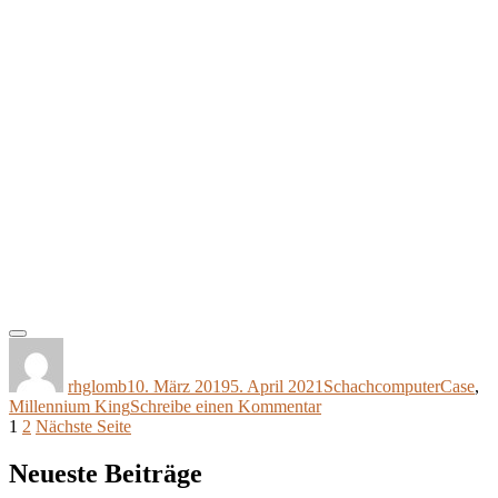
Autor
Veröffentlicht
Kategorien
Schlagw
am
rhglomb
10. März 2019
5. April 2021
Schachcomputer
Case
,
zu
Millennium King
Schreibe einen Kommentar
Seitennummerierung
Seite
Seite
Koffer
1
2
Nächste Seite
für
der
Millennium
Neueste Beiträge
Beiträge
„The