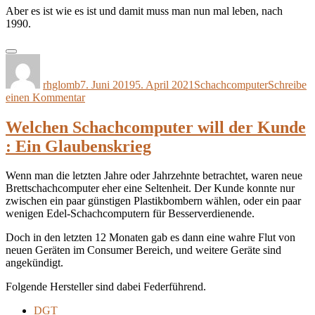
Aber es ist wie es ist und damit muss man nun mal leben, nach
1990.
Autor
Veröffentlicht
Kategorien
am
rhglomb
7. Juni 2019
5. April 2021
Schachcomputer
Schreibe
zu
einen Kommentar
Von
Meinungsfreiheit
Welchen Schachcomputer will der Kunde
und
: Ein Glaubenskrieg
Diskussionskultur
Wenn man die letzten Jahre oder Jahrzehnte betrachtet, waren neue
Brettschachcomputer eher eine Seltenheit. Der Kunde konnte nur
zwischen ein paar günstigen Plastikbombern wählen, oder ein paar
wenigen Edel-Schachcomputern für Besserverdienende.
Doch in den letzten 12 Monaten gab es dann eine wahre Flut von
neuen Geräten im Consumer Bereich, und weitere Geräte sind
angekündigt.
Folgende Hersteller sind dabei Federführend.
DGT