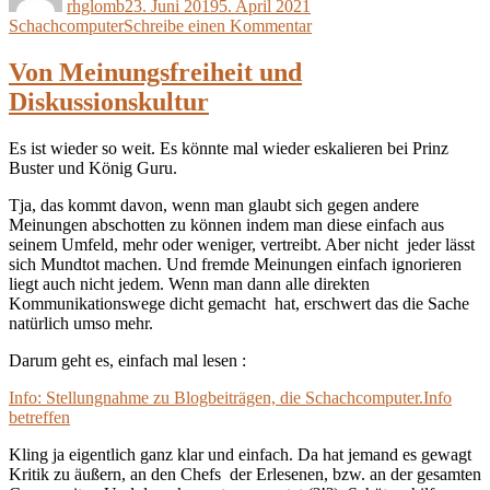
rhglomb
23. Juni 2019
5. April 2021
zu
Schachcomputer
Schreibe einen Kommentar
Vom
Saulus
Von Meinungsfreiheit und
zum
Diskussionskultur
Paulus
Es ist wieder so weit. Es könnte mal wieder eskalieren bei Prinz
Buster und König Guru.
Tja, das kommt davon, wenn man glaubt sich gegen andere
Meinungen abschotten zu können indem man diese einfach aus
seinem Umfeld, mehr oder weniger, vertreibt. Aber nicht jeder lässt
sich Mundtot machen. Und fremde Meinungen einfach ignorieren
liegt auch nicht jedem. Wenn man dann alle direkten
Kommunikationswege dicht gemacht hat, erschwert das die Sache
natürlich umso mehr.
Darum geht es, einfach mal lesen :
Info: Stellungnahme zu Blogbeiträgen, die Schachcomputer.Info
betreffen
Kling ja eigentlich ganz klar und einfach. Da hat jemand es gewagt
Kritik zu äußern, an den Chefs der Erlesenen, bzw. an der gesamten