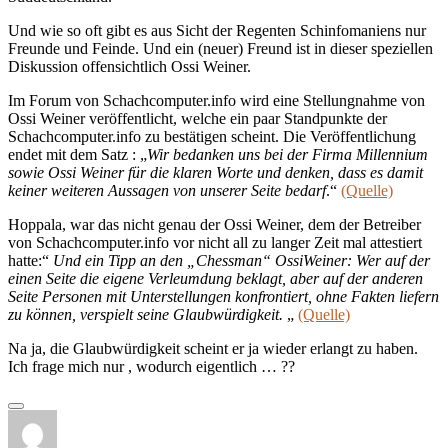
Und wie so oft gibt es aus Sicht der Regenten Schinfomaniens nur
Freunde und Feinde. Und ein (neuer) Freund ist in dieser speziellen
Diskussion offensichtlich Ossi Weiner.
Im Forum von Schachcomputer.info wird eine Stellungnahme von
Ossi Weiner veröffentlicht, welche ein paar Standpunkte der
Schachcomputer.info zu bestätigen scheint. Die Veröffentlichung
endet mit dem Satz :
„
Wir bedanken uns bei der Firma Millennium
sowie
Ossi
Weiner für die klaren Worte und denken, dass es damit
keiner weiteren Aussagen von unserer Seite bedarf
.“
(Quelle)
Hoppala, war das nicht genau der Ossi Weiner, dem der Betreiber
von Schachcomputer.info vor nicht all zu langer Zeit mal attestiert
hatte:“
Und ein Tipp an den „Chessman“
Ossi
Weiner: Wer auf der
einen Seite die eigene Verleumdung beklagt, aber auf der anderen
Seite Personen mit Unterstellungen konfrontiert, ohne Fakten liefern
zu können, verspielt seine Glaubwürdigkeit.
„
(Quelle)
Na ja, die Glaubwürdigkeit scheint er ja wieder erlangt zu haben.
Ich frage mich nur , wodurch eigentlich … ??
Autor
Veröffentlicht
Kategorien
am