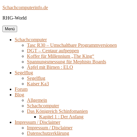
Zum
Schachcomputerinfo.de
Inhalt
RHG-World
springen
Menü
Schachcomputer
Tasc R30 – Umschaltbare Programmversionen
DGT – Centaur aufpeppen
Koffer für Millennium „The King“
Spannungsmessung für Mephisto Boards
Äpfel mit Birnen : ELO
Segelflug
Segelflug
Kaiser Ka3
Forum
Blog
Allgemein
Schachcomputer
Das Königreich Schinfomanien
Kapitel 1 : Der Anfang
Impressum / Disclaimer
Impressum / Disclaimer
Datenschutzerklärung