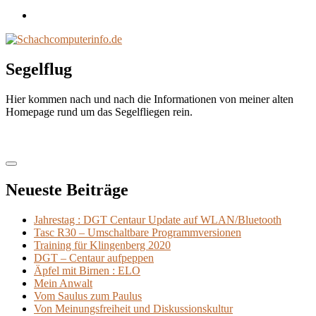
Impressum
/
Disclaimer
Segelflug
Hier kommen nach und nach die Informationen von meiner alten
Homepage rund um das Segelfliegen rein.
Neueste Beiträge
Jahrestag : DGT Centaur Update auf WLAN/Bluetooth
Tasc R30 – Umschaltbare Programmversionen
Training für Klingenberg 2020
DGT – Centaur aufpeppen
Äpfel mit Birnen : ELO
Mein Anwalt
Vom Saulus zum Paulus
Von Meinungsfreiheit und Diskussionskultur