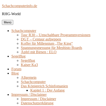
Zum
Schachcomputerinfo.de
Inhalt
RHG-World
springen
Menü
Schachcomputer
Tasc R30 – Umschaltbare Programmversionen
DGT – Centaur aufpeppen
Koffer für Millennium „The King“
Spannungsmessung für Mephisto Boards
Äpfel mit Birnen : ELO
Segelflug
Segelflug
Kaiser Ka3
Forum
Blog
Allgemein
Schachcomputer
Das Königreich Schinfomanien
Kapitel 1 : Der Anfang
Impressum / Disclaimer
Impressum / Disclaimer
Datenschutzerklärung