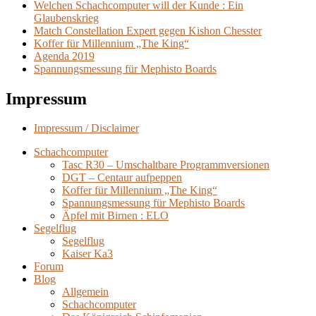
Welchen Schachcomputer will der Kunde : Ein
Glaubenskrieg
Match Constellation Expert gegen Kishon Chesster
Koffer für Millennium „The King“
Agenda 2019
Spannungsmessung für Mephisto Boards
Impressum
Impressum / Disclaimer
Schachcomputer
Tasc R30 – Umschaltbare Programmversionen
DGT – Centaur aufpeppen
Koffer für Millennium „The King“
Spannungsmessung für Mephisto Boards
Äpfel mit Birnen : ELO
Segelflug
Segelflug
Kaiser Ka3
Forum
Blog
Allgemein
Schachcomputer