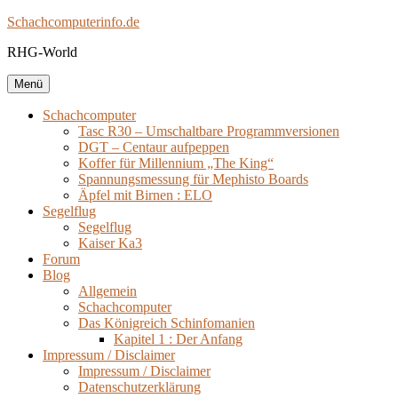
Zum
Schachcomputerinfo.de
Inhalt
RHG-World
springen
Menü
Schachcomputer
Tasc R30 – Umschaltbare Programmversionen
DGT – Centaur aufpeppen
Koffer für Millennium „The King“
Spannungsmessung für Mephisto Boards
Äpfel mit Birnen : ELO
Segelflug
Segelflug
Kaiser Ka3
Forum
Blog
Allgemein
Schachcomputer
Das Königreich Schinfomanien
Kapitel 1 : Der Anfang
Impressum / Disclaimer
Impressum / Disclaimer
Datenschutzerklärung