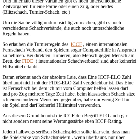
Und innerhalb dieser Varianten gibt es noch unterschiedliche
Zeitvorgaben für eine Partie oder einen Zug, oder beides
(Blitzschach, Turnier-Schach, etc.)
Um die Sache völlig undurchsichtig zu machen, gibt es noch
verschiedene Schachverbände, die auch noch unterschiedliche
Regeln haben.
So erlauben die Turnierregeln des
ICCF
, einem internationalen
Fernschach Verband, den Spielern sogar Computerhilfe in Anspruch
zu nehmen. Bei direkten Turnieren, also Mensch gegen Mensch am
Brett, der
FIDE
( internationaler Schachverband) sind aber keinerlei
Hilfsmittel erlaubt.
Daran erkennt auch der absolute Laie, dass Eine ICCF-ELO Zahl
überhaupt nicht mit der FIDE-ELO Zahl vergleichbar ist. Das Eine
ist Fernschach bei dem ich mir vom Computer helfen lassen darf
und pro Zug mehrere Tage Zeit habe, beim klassischen Schach sitze
ich einem anderen Menschen gegenüber, habe nur wenig Zeit für
ein Spiel und darf keinerlei Hilfsmittel verwenden.
Aus diesem Grund benutzt die ICCF den Begriff ELO auch gar
nicht sondern nennt seine Wertungsstärke eben ICCF-Rating.
Jedem halbwegs seriösen Schachspieler sollte klar sein, dass man
die Spielstärke von Schachspielern , wenn überhaupt, nur über