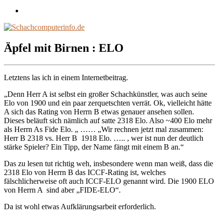
Impressum
/
Disclaimer
Äpfel mit Birnen : ELO
Letztens las ich in einem Internetbeitrag.
„Denn Herr A ist selbst ein großer Schachkünstler, was auch seine
Elo von 1900 und ein paar zerquetschten verrät. Ok, vielleicht hätte
A sich das Rating von Herrn B etwas genauer ansehen sollen.
Dieses beläuft sich nämlich auf satte 2318 Elo. Also ~400 Elo mehr
als Herrn As Fide Elo. „ …… „Wir rechnen jetzt mal zusammen:
Herr B 2318 vs. Herr B 1918 Elo. ….. , wer ist nun der deutlich
stärke Spieler? Ein Tipp, der Name fängt mit einem B an.“
Das zu lesen tut richtig weh, insbesondere wenn man weiß, dass die
2318 Elo von Herrn B das ICCF-Rating ist, welches
fälschlicherweise oft auch ICCF-ELO genannt wird. Die 1900 ELO
von Herrn A sind aber „FIDE-ELO“.
Da ist wohl etwas Aufklärungsarbeit erforderlich.