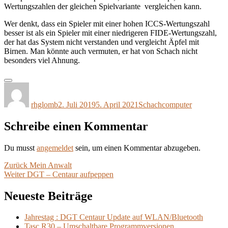
Wertungszahlen der gleichen Spielvariante vergleichen kann.
Wer denkt, dass ein Spieler mit einer hohen ICCS-Wertungszahl
besser ist als ein Spieler mit einer niedrigeren FIDE-Wertungszahl,
der hat das System nicht verstanden und vergleicht Äpfel mit
Birnen. Man könnte auch vermuten, er hat von Schach nicht
besonders viel Ahnung.
Autor
Veröffentlicht
Kategorien
am
rhglomb
2. Juli 2019
5. April 2021
Schachcomputer
Schreibe einen Kommentar
Du musst
angemeldet
sein, um einen Kommentar abzugeben.
Beitragsnavigation
Vorheriger
Zurück
Mein Anwalt
Nächster
Beitrag:
Weiter
DGT – Centaur aufpeppen
Beitrag:
Neueste Beiträge
Jahrestag : DGT Centaur Update auf WLAN/Bluetooth
Tasc R30 – Umschaltbare Programmversionen